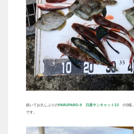
続いてお久しぶりの
PARUPARO-Ⅱ 日産サンキャット22
のS様。
です。