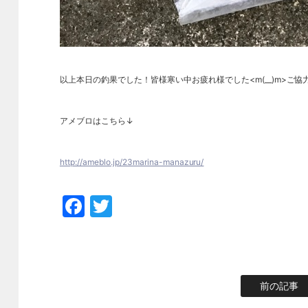
以上本日の釣果でした！皆様寒い中お疲れ様でした<m(__)m>ご
アメブロはこちら↓
http://ameblo.jp/23marina-manazuru/
Facebook
Twitter
前の記事