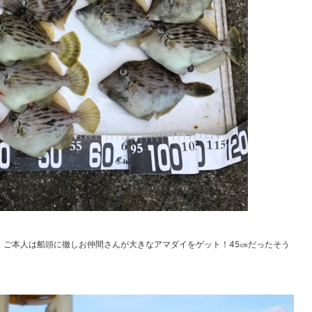
ご本人は船頭に徹しお仲間さんが大きなアマダイをゲット！45㎝だったそう