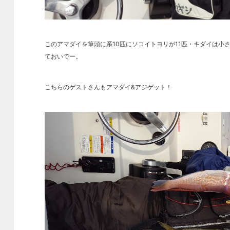
このアマダイを筆頭に系10匹にソコイトヨリが11匹・キダイは小
ておいでー。
こちらのゲストさんもアマダイ&アジゲット！