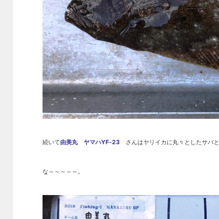
続いて
由美丸 ヤマハYF-23
さんはヤリイカに丸々としたサバと
な～～～～～。