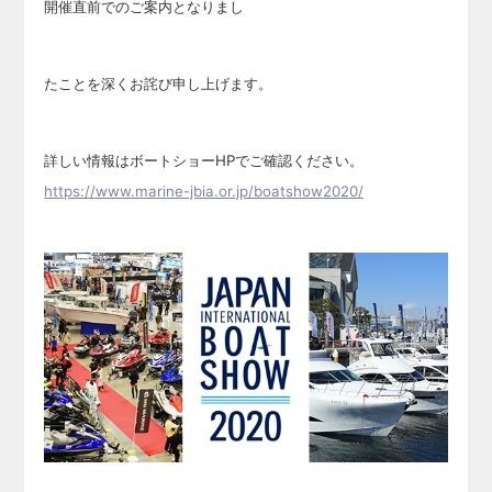
開催直前でのご案内とな
りまし
たこと
を深くお詫び申し上げます。
詳しい情報はボートショーHPでご確認ください。
https://www.marine-jbia.or.jp/boatshow2020/