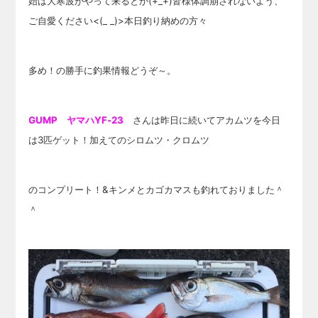
始は大寒波が
やって来るとか(+_+)
皆様体調崩されないよう、
ご自愛ください<(_ _)>本日釣り納めの方々
多め！
の勝手に釣果情報どうぞ～。
GUMP ヤマハYF-23
さんは昨日に続いてアカムツを今日
は3匹ゲット！加えてのシロムツ・クロムツ
のコンプリート！&
キンメとカゴカマスも釣れておりました＾
＾