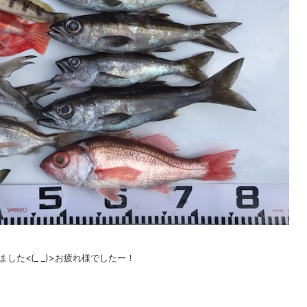
た<(_ _)>お疲れ様でしたー！