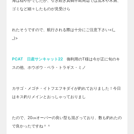
海は穏やかでしたが、引き続き真鶴半島周辺では流木や木屑、
ゴミなど細々したものが見受けら
れたそうですので、航行される
際は十分にご注意下さい<(_
_)>
PCAT 日産サンキャット22
御利用のT様は今が正に旬のキ
スの他、ホウボウ・ベラ・トラギス・ミノ
カサゴ・メゴチ・イトフエフキダイが釣れておりました！今日
はキス釣りメインとおっしゃっておりまし
たので、20㎝オーバーの良い型も混ざってお
り、数も釣れたの
で良かったですね＾＾