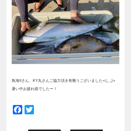
鳥海Ⅱさん、KY丸さんご協力頂き有難うございました<(_ _)>
暑い中お疲れ様でしたー！
Facebook
Twitter