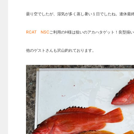
曇り空でしたが、湿気が多く蒸し暑い１日でしたね。連休最
RCAT NSC
ご利用のH様は狙いのアカハタゲット！良型揃
他のゲストさんも沢山釣れております。