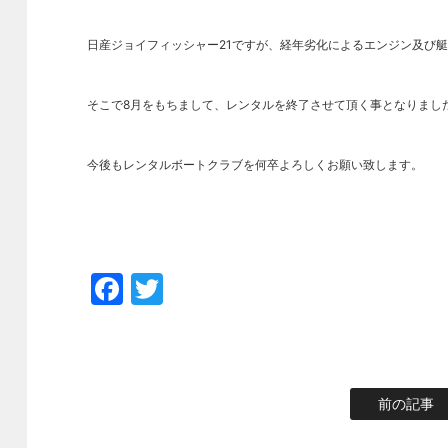
日産ジョイフィッシャー21ですが、経年劣化によるエンジン及び
そこで8月をもちまして、レンタルを終了させて頂く事となりまし
今後もレンタルボートクラブを何卒よろしくお願い致します。
Facebook
Twitter
前の記事