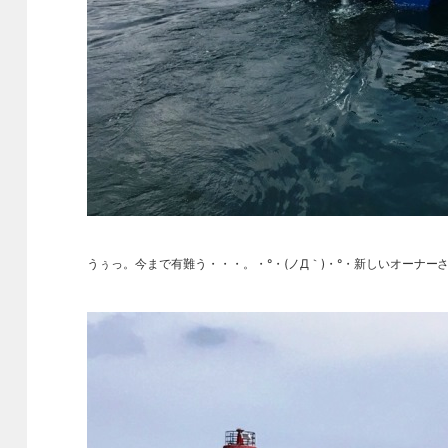
うぅっ。今まで有難う・・・。・°・(ノД｀)・°・新しいオーナ