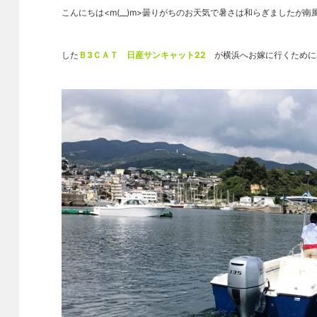
こんにちは<m(__)m>曇りがちのお天気で暑さは和らぎましたが
した
Ｂ3ＣＡＴ 日産サンキャット22
が横浜へお嫁に行くために