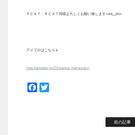
ＰＣＡＴ・ＲＣＡＴ同様よろしくお願い致します<m(__)m>
アメブロはこちら↓
http://ameblo.jp/23marina-manazuru/
Facebook
Twitter
前の記事