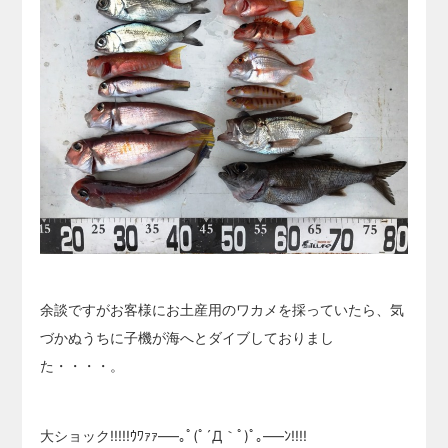
余談ですがお客様にお土産用のワカメを採っていたら、気
づかぬうちに子機が海へとダイブしておりまし
た・・・・。
大ショック!!!!!ｳﾜｧｧ—–｡ﾟ(ﾟ´Д｀ﾟ)ﾟ｡—–ﾝ!!!!