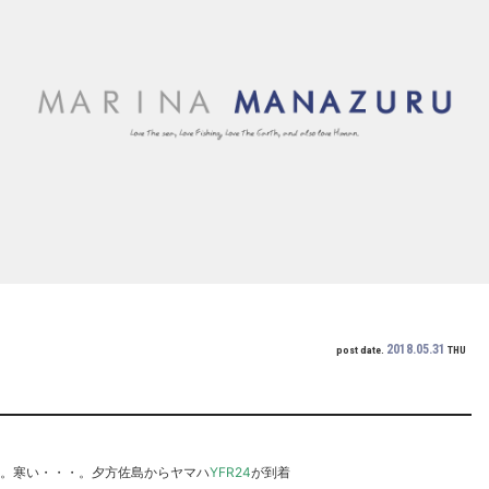
2018.05.31
post date.
THU
した。寒い・・・。夕方佐島からヤマハ
YFR24
が到着