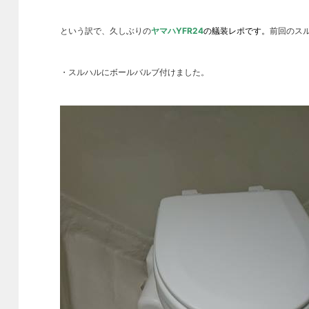
という訳で、久しぶりの
ヤマハYFR24
の艤装レポです。
前回のス
・スルハルにボールバルブ付けました。