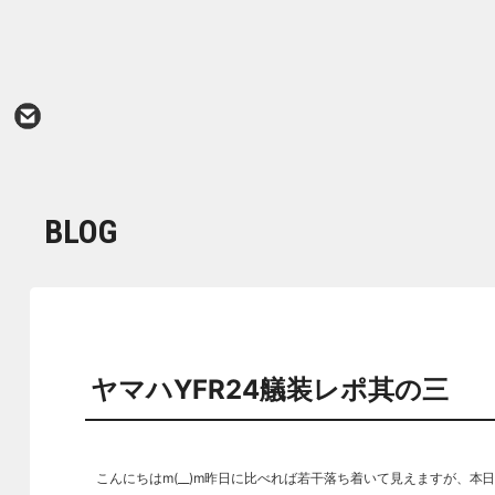
BLOG
ヤマハYFR24艤装レポ其の三
こんにちはm(__)m昨日に比べれば若干落ち着いて見えますが、本