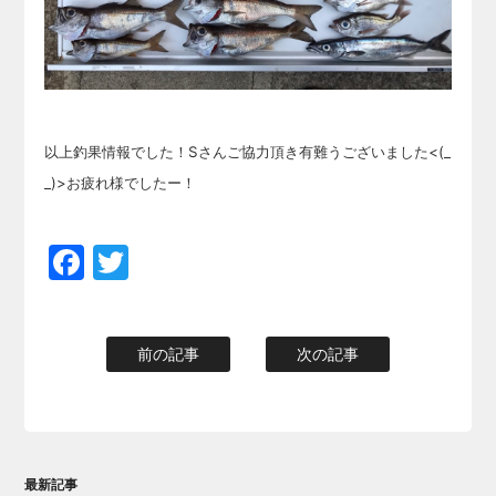
以上釣果情報でした！Sさんご協力頂き有難うございました<(_
_)>お疲れ様でしたー！
Facebook
Twitter
前の記事
次の記事
最新記事