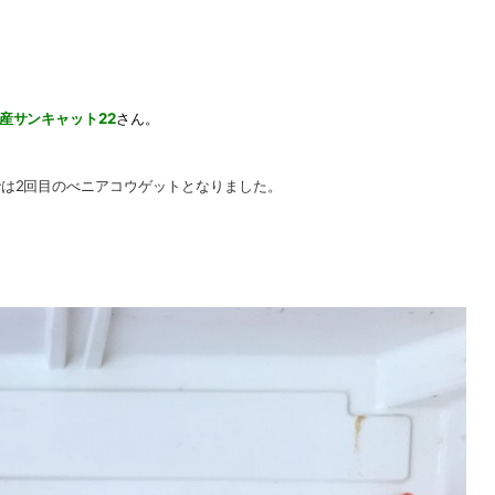
 日産サンキャット22
さん。
は2回目のべ
ニアコウゲットとなりました。