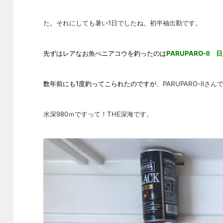
た。それにしても暑い1日でしたね。初半袖出勤です。
先ずはレアなお魚べニアコウを釣ったのは
PARUPARO-Ⅱ
数年前にも1度釣って
こられたのですが
、PARUPARO-Ⅱ
さ
んで
水深980ｍですって！
THE深海です。