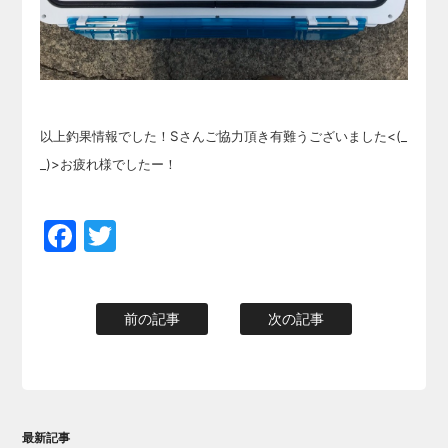
以上釣果情報でした！Sさんご協力頂き有難うございました<(_
_)>お疲れ様でしたー！
Facebook
Twitter
前の記事
次の記事
最新記事