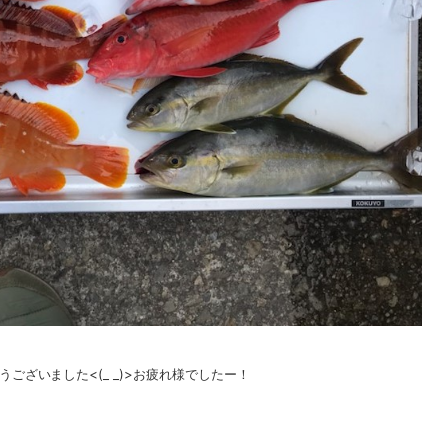
ざいました<(_ _)>お疲れ様でしたー！