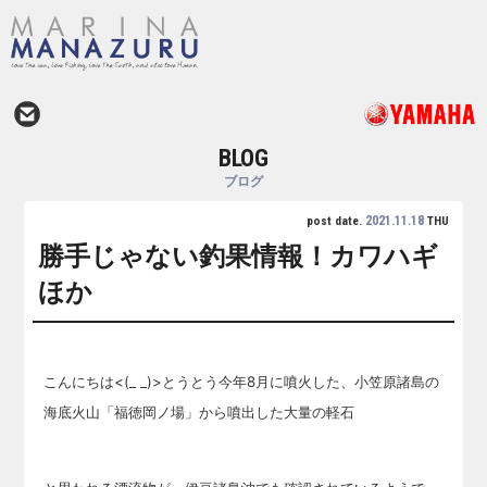
BLOG
ブログ
2021.11.18
post date.
THU
勝手じゃない釣果情報！カワハギ
ほか
こんにちは<(_ _)>とうとう今年8月に噴火した、小笠原諸島の
海底火山「福徳岡ノ場」から噴出した大量の軽石