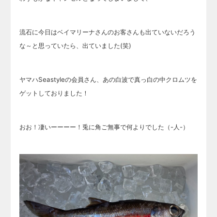
流石に
今日はベイマリーナさんのお客さんも出ていないだろう
な～と思っていたら、出ていました(笑)
ヤマハSeastyleの会員さん、あの白波で真っ白の中クロムツを
ゲットしておりました！
おお！凄いーーーー！兎に角ご無事で何よりでした（-人-）