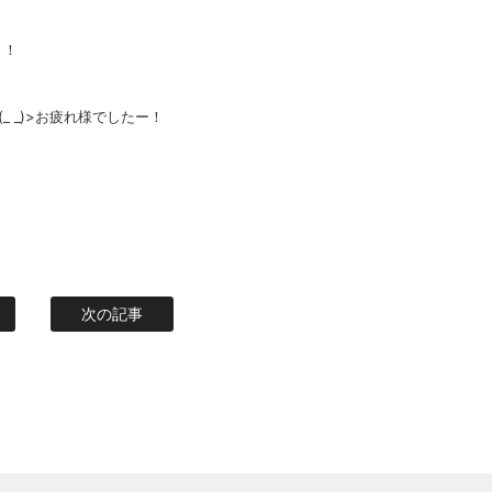
・！
 _)>お疲れ様でしたー！
次の記事