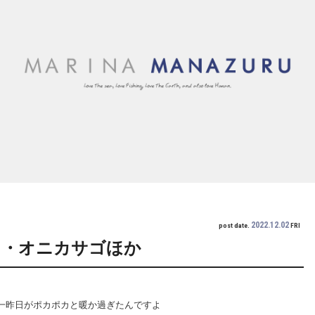
2022.12.02
post date.
FRI
ツ・オニカサゴほか
た。一昨日がポカポカと暖か過ぎたんですよ