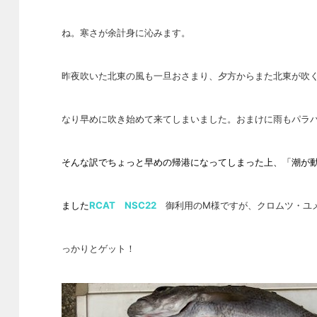
ね。
寒さが余計身に沁みます。
昨夜吹いた北東の風も一旦おさまり、夕方からまた北東が吹
なり早めに吹き始めて来てしまいました。おまけに雨もパラ
そんな訳でちょっと早めの帰港になってしまった上、「潮が
ました
RCAT NSC22
御利用のM様ですが、クロムツ・
ユ
っ
かりとゲット！