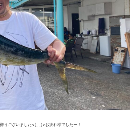
うございました<(_ _)>お疲れ様でしたー！