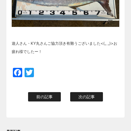
遊人さん・KY丸さんご協力頂き有難うございました<(_ _)>お
疲れ様でしたー！
Facebook
Twitter
前の記事
次の記事