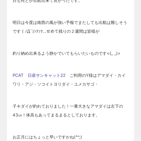
日も何とか出航出来て良かったです。
明日は今度は南西の風が強い予報でまたしても出航は難しそう
です ( ﾉД`)ｼｸｼｸ…せめて残りの２週間は皆様が
釣り納め出来るよう静かでいてもらいたいものです<(_ _)>
PCAT 日産サンキャット22
ご利用のY様はアマダイ・カイ
ワリ・アジ・ソコイトヨリダイ・ユメカサゴ・
子キダイが釣れておりました！一番大きなアマダイは左下の
43㎝！体高もあってまるまるとしております。
お正月にはちょっと早いですかね(^^;)