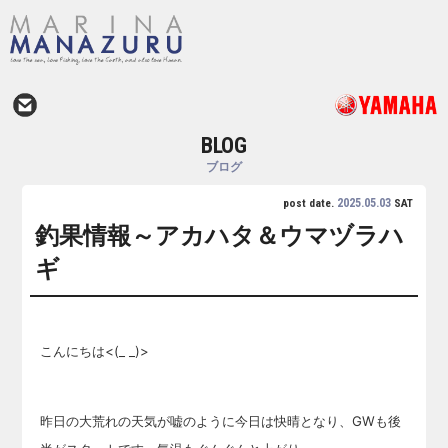
BLOG
ブログ
2025.05.03
post date.
SAT
釣果情報～アカハタ＆ウマヅラハ
ギ
こんにちは<(_ _)>
昨日の大荒れの天気が嘘のように今日は快晴となり、GWも後