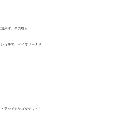
航出来ず、その後も
という事で、
ベイマリーナさ
イ・アヤメカサゴをゲット！