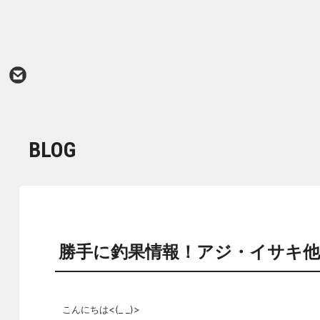
BLOG
勝手に釣果情報！アジ・イサキ他
こんにちは<(_ _)>