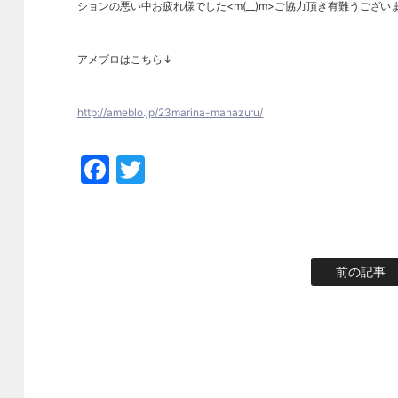
ションの悪い中お疲れ様でした<m(__)m>ご協力頂き有難うござい
アメブロはこちら↓
http://ameblo.jp/23marina-manazuru/
Facebook
Twitter
前の記事