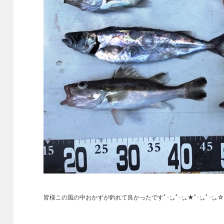
皆様この風の中おかずが釣れて良かったですﾟ･:,｡ﾟ･:,｡★ﾟ･:,｡