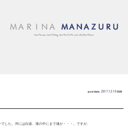
2017.12.10
post date.
SUN
びゅーでした。沖には白波、港の中にまで漣が・・・。ですが、