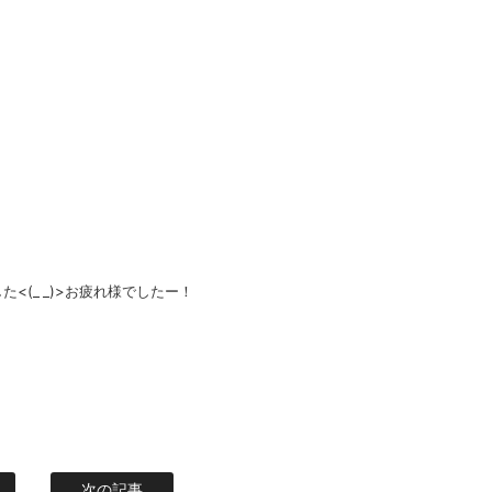
(_ _)>お疲れ様でしたー！
次の記事