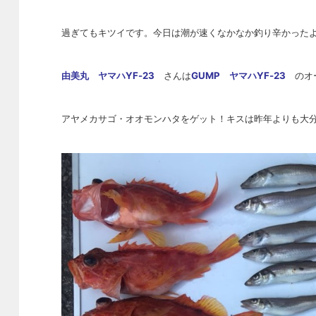
過ぎてもキツイです。今日は潮が速くなかなか釣り辛かった
由美丸 ヤマハYF-23
さんは
G
UMP ヤマハYF-23
のオー
アヤメカサゴ・オオモンハタをゲット！キスは
昨年よりも大