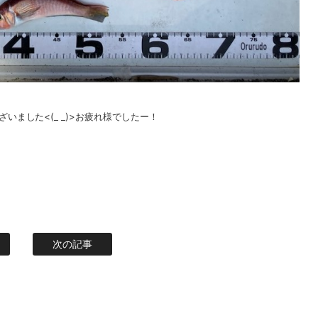
ました<(_ _)>お疲れ様でしたー！
次の記事