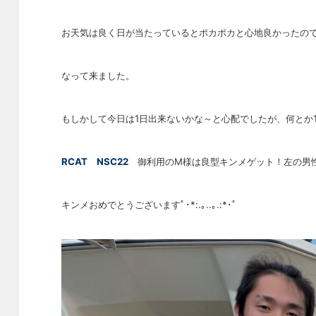
お天気は良く日が当たっているとポカポカと心地良かったの
なって来ました。
もしかして今日は1日出来ないかな～と心配でしたが、何とか
RCAT NSC22
御利用のM様は良型キンメゲット！左の男性
キンメおめでとうございますﾟ･*:.｡..｡.:*･ﾟ