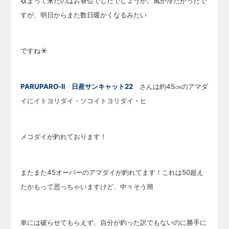
収まって
来たのはお昼位でしたでしょうか。風が冷たかったで
すが、明日からまた数日暖かくなるみたい
ですね☀
PARUPARO-Ⅱ 日産サンキャット22
さんは約45㎝のアマダ
イにイトヨリダイ・ソコイトヨリダイ・ヒ
メコダイが釣れております！
またまた45オーバーのアマダイが釣れてます！これは50超え
たかもって思っちゃいますけど、中々
そう簡
単には破らせてもらえず、自分が釣った訳でもないのに勝手に