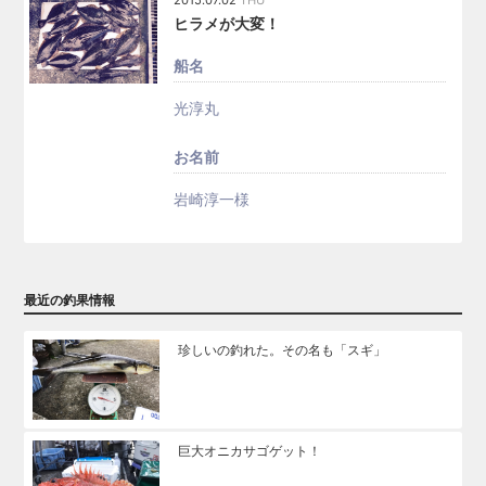
2015.07.02
THU
ヒラメが大変！
船名
光淳丸
お名前
岩崎淳一様
最近の釣果情報
珍しいの釣れた。その名も「スギ」
巨大オニカサゴゲット！