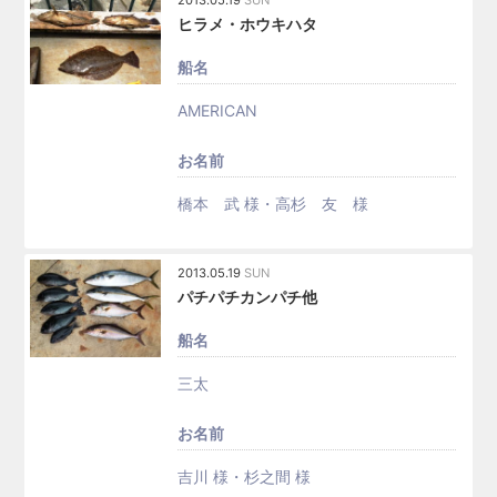
2013.05.19
SUN
ヒラメ・ホウキハタ
船名
AMERICAN
お名前
橋本 武 様・高杉 友 様
2013.05.19
SUN
パチパチカンパチ他
船名
三太
お名前
吉川 様・杉之間 様