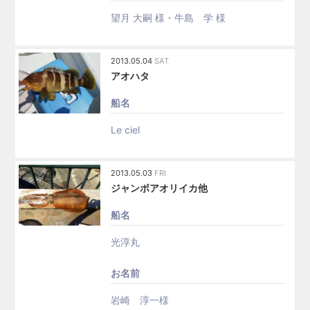
望月 大嗣 様・牛島 学 様
2013.05.04
SAT
アオハタ
船名
Le ciel
2013.05.03
FRI
ジャンボアオリイカ他
船名
光淳丸
お名前
岩崎 淳一様