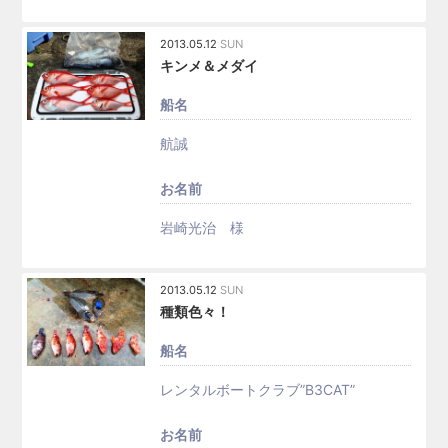
2013.05.12
SUN
キンメ＆メダイ
船名
航誠
お名前
岩崎光治 様
2013.05.12
SUN
種類色々！
船名
レンタルボートクラブ”B3CAT”
お名前