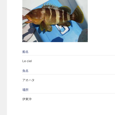
船名
Le ciel
魚名
アオハタ
場所
伊東沖