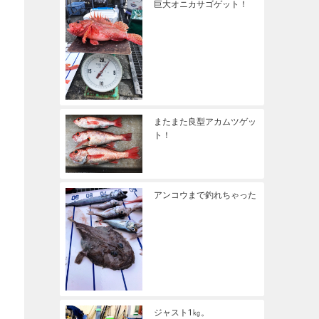
巨大オニカサゴゲット！
またまた良型アカムツゲッ
ト！
アンコウまで釣れちゃった
ジャスト1㎏。