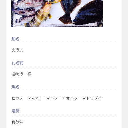
船名
光淳丸
お名前
岩崎淳一様
魚名
ヒラメ ２㎏×３・マハタ・アオハタ・マトウダイ
場所
真鶴沖