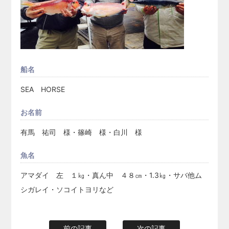
船名
SEA HORSE
お名前
有馬 祐司 様・篠崎 様・白川 様
魚名
アマダイ 左 １㎏・真ん中 ４８㎝・1.3㎏・サバ他ム
シガレイ・ソコイトヨリなど
前の記事
次の記事